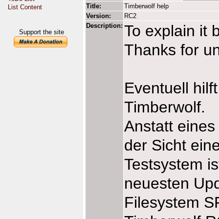
Title:
Timberwolf help
List Content
Version:
RC2
Description:
To explain it 
Support the site
Thanks for u
Eventuell hil
Timberwolf.
Anstatt eine
der Sicht ein
Testsystem i
neuesten Upd
Filesystem S