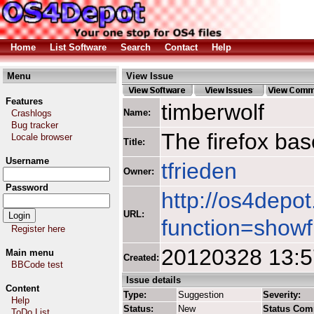
Home
List Software
Search
Contact
Help
Menu
View Issue
Features
timberwolf
Name:
Crashlogs
Bug tracker
The firefox ba
Locale browser
Title:
Username
tfrieden
Owner:
Password
http://os4depot
URL:
function=showf
Register here
20120328 13:
Main menu
Created:
BBCode test
Issue details
Content
Type:
Suggestion
Severity:
Help
Status:
New
Status Com
ToDo List