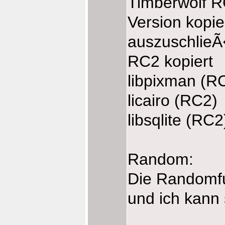
Timberwolf R
Version kopie
auszuschlieÃ
RC2 kopiert
libpixman (R
licairo (RC2)
libsqlite (RC2
Random:
Die Randomfun
und ich kann s