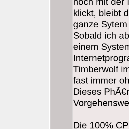
noch mit der
klickt, bleib
ganze Sytem f
Sobald ich a
einem System
Internetprogr
Timberwolf i
fast immer o
Dieses PhÃ€no
Vorgehenswei
Die 100% CP