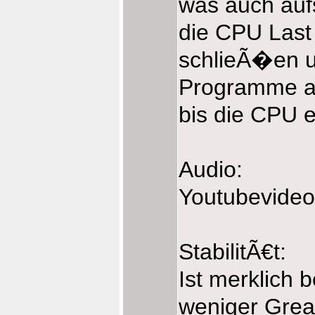
was auch aufs
die CPU Last 
schlieÃ�en u
Programme au
bis die CPU e
Audio:
Youtubevideo
StabilitÃ€t:
Ist merklich
weniger Gre