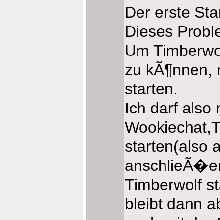
Der erste Star
Dieses Probl
Um Timberwol
zu kÃ¶nnen, 
starten.
Ich darf also
Wookiechat,T
starten(also a
anschlieÃ�en
Timberwolf s
bleibt dann 