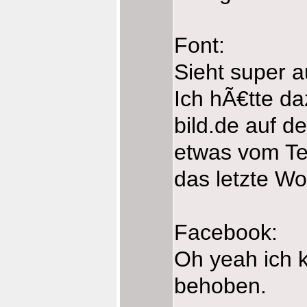
Font:
Sieht super a
Ich hÃ€tte da
bild.de auf d
etwas vom Tex
das letzte W
Facebook:
Oh yeah ich k
behoben.